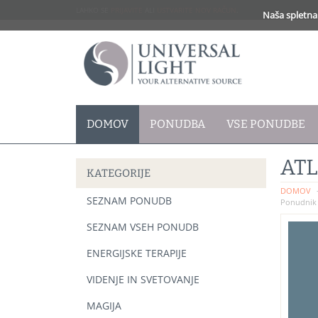
LAHKO SE
PRIJAVITE
ALI
USTVARITE NOV RAČUN
.
Naša spletna 
DOMOV
PONUDBA
VSE PONUDBE
ATL
KATEGORIJE
DOMOV
SEZNAM PONUDB
Ponudnik 
SEZNAM VSEH PONUDB
ENERGIJSKE TERAPIJE
VIDENJE IN SVETOVANJE
MAGIJA