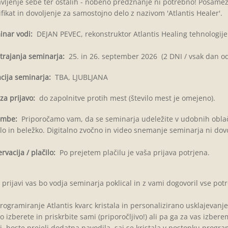
vljenje sebe ter ostalih - nobeno predznanje ni potrebno! Posamez
ifikat in dovoljenje za samostojno delo z nazivom 'Atlantis Healer'.
nar vodi:
DEJAN PEVEC, rekonstruktor Atlantis Healing tehnologij
trajanja seminarja:
25. in 26. september 2026 (2 DNI / vsak dan od
cija seminarja:
TBA, LJUBLJANA
za prijavo:
do zapolnitve protih mest (število mest je omejeno).
mbe:
Priporočamo vam, da se seminarja udeležite v udobnih oblačil
lo in beležko. Digitalno zvočno in video snemanje seminarja ni dov
rvacija / plačilo:
Po prejetem plačilu je vaša prijava potrjena.
prijavi vas bo vodja seminarja poklical in z vami dogovoril vse po
rogramiranje Atlantis kvarc kristala in personalizirano usklajevanje i
o izberete in priskrbite sami (priporočljivo!) ali pa ga za vas izber
, boste prejeli dodatna navodila, saj se kristala v postopku program