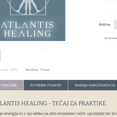
Količina:
NA SEZNA
3695
nudbe:
Naročeno: 19 krat
S PONUDBE
POTREBNI PODATKI
MNENJA NAROČNIKOV (0)
LANTIS HEALING - TEČAJ ZA PRAKTIKE
je energija in z njo lahko na zelo enostaven način upravljate ter kro