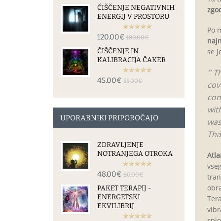
ČIŠČENJE NEGATIVNIH
zgo
ENERGIJ V PROSTORU
Po m
120.00€
180.00€
naj
ČIŠČENJE IN
se j
KALIBRACIJA ČAKER
'
'
Th
45.00€
55.00€
cov
con
wit
UPORABNIKI PRIPOROČAJO
was
Tha
ZDRAVLJENJE
NOTRANJEGA OTROKA
Atla
vseg
48.00€
60.00€
tran
obra
PAKET TERAPIJ -
ENERGETSKI
Tera
EKVILIBRIJ
vibr
splo