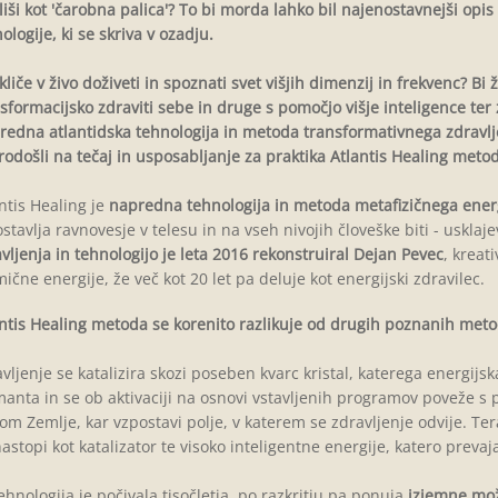
liši kot 'čarobna palica'? To bi morda lahko bil najenostavnejši opi
ologije, ki se skriva v ozadju.
kliče v živo doživeti in spoznati svet višjih dimenzij in frekvenc? Bi 
sformacijsko zdraviti sebe in druge s pomočjo višje inteligence ter
edna atlantidska tehnologija in metoda transformativnega zdravlje
odošli na tečaj in usposabljanje za praktika Atlantis Healing meto
ntis Healing je
napredna tehnologija in metoda metafizičnega energ
stavlja ravnovesje v telesu in na vseh nivojih človeške biti - usklaj
vljenja in tehnologijo je leta 2016 rekonstruiral Dejan Pevec
, kreat
ične energije, že več kot 20 let pa deluje kot energijski zdravilec.
ntis Healing metoda se korenito razlikuje od drugih poznanih meto
vljenje
se katalizira skozi poseben kvarc kristal, katerega energijs
anta in se ob aktivaciji na osnovi vstavljenih programov poveže s p
om Zemlje, kar vzpostavi polje, v katerem se zdravljenje odvije.
Ter
astopi kot katalizator te visoko inteligentne energije, katero prevaja 
ehnologija je počivala tisočletja, po razkritju pa ponuja
izjemne možn