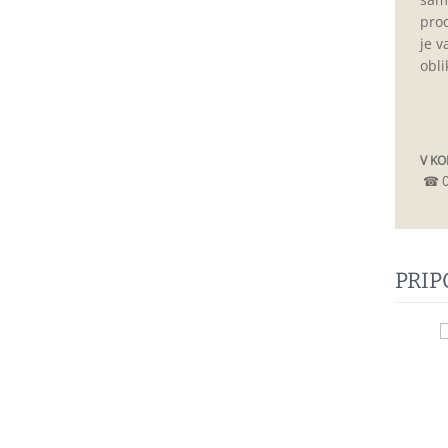
proc
je v
obli
V KO
☎
PRI