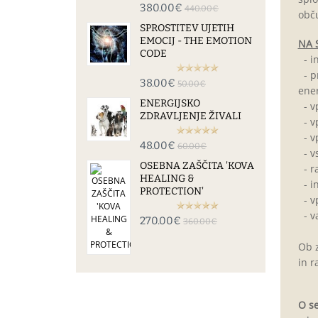
380.00€
440.00€
obču
SPROSTITEV UJETIH
EMOCIJ - THE EMOTION
NA 
CODE
- in
- pr
38.00€
50.00€
ener
ENERGIJSKO
- vp
ZDRAVLJENJE ŽIVALI
- vp
- vp
48.00€
60.00€
- vs
OSEBNA ZAŠČITA 'KOVA
- ra
HEALING &
- in
PROTECTION'
- vp
- va
270.00€
360.00€
Ob z
in r
O s