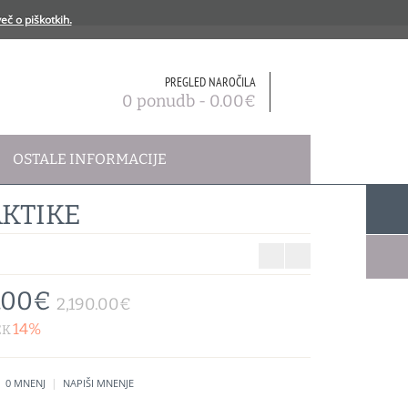
eč o piškotkih.
PREGLED NAROČILA
0 ponudb - 0.00€
OSTALE INFORMACIJE
AKTIKE
.00€
2,190.00€
14%
EK
|
0 MNENJ
NAPIŠI MNENJE