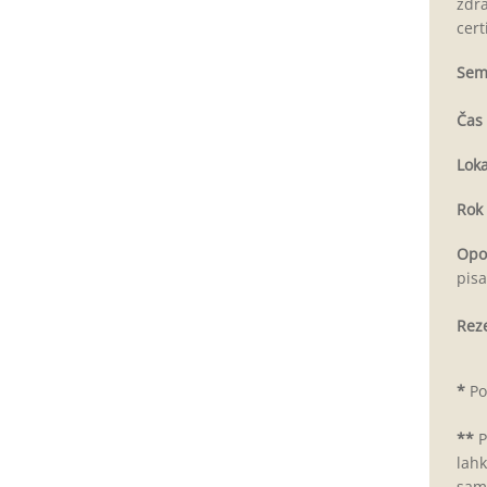
zdra
cert
Semi
Čas 
Loka
Rok 
Opo
pisa
Reze
*
Po 
**
P
lahk
sami