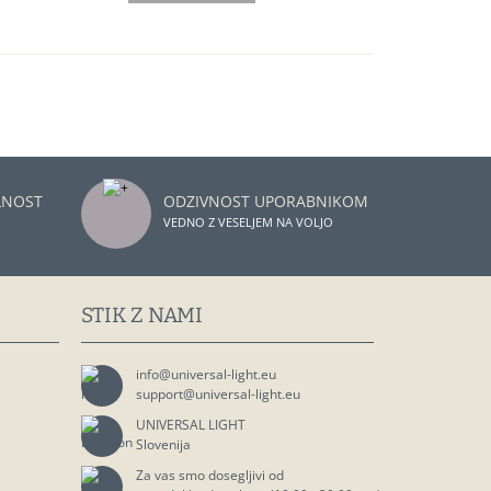
LNOST
ODZIVNOST UPORABNIKOM
VEDNO Z VESELJEM NA VOLJO
STIK Z NAMI
info@universal-light.eu
support@universal-light.eu
UNIVERSAL LIGHT
Slovenija
Za vas smo dosegljivi od
