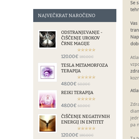
Se s
tehn
NAJVEČKRAT NAROČENO
Vas 
tran
ODSTRANJEVANJE -
Napr
ČIŠČENJE UROKOV
dobr
ČRNE MAGIJE
120.00€
Atla
180.00€
vzpo
TESLA METAMORFOZA
zdra
TERAPIJA
kozm
48.00€
60.00€
Atla
REIKI TERAPIJA
Zdra
48.00€
60.00€
diam
ČIŠČENJE NEGATIVNIH
jedr
ENERGIJ IN ENTITET
pa n
120.00€
180.00€
Ta t