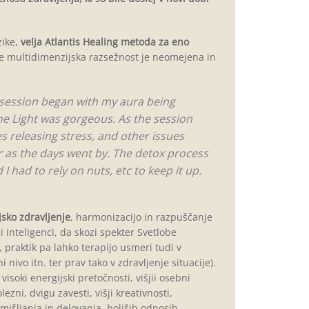
zike,
velja Atlantis Healing metoda za eno
re multidimenzijska razsežnost je neomejena in
 session began with my aura being
the Light was gorgeous. As the session
 releasing stress, and other issues
r as the days went by. The detox process
 had to rely on nuts, etc to keep it up.
jsko zdravljenje
, harmonizacijo in razpuščanje
i inteligenci, da skozi spekter Svetlobe
, praktik pa lahko terapijo usmeri tudi
v
ivo itn. ter prav tako v zdravljenje situacije).
soki energijski pretočnosti, višjii osebni
lezni, dvigu zavesti, višji kreativnosti,
šljanja in delovanja, boljših odnosih,