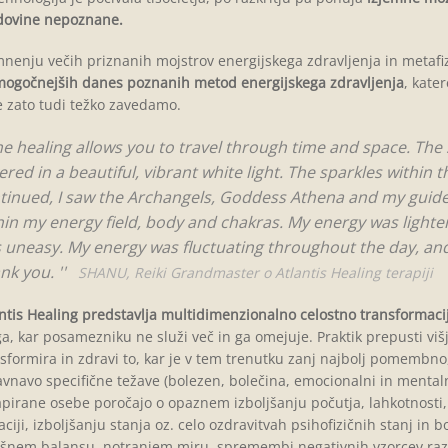
dovine nepoznane.
nenju večih priznanih mojstrov energijskega zdravljenja in metafi
mogočnejših danes poznanih metod energijskega zdravljenja
, kate
e zato tudi težko zavedamo.
e healing allows you to travel through time and space. The
ered in a beautiful, vibrant white light. The sparkles within 
tinued, I saw the Archangels, Goddess Athena and my guides
hin my energy field, body and chakras. My energy was lighte
 uneasy. My energy was fluctuating throughout the day, and I
nk you.
'
'
SHANU, Reiki Grandmaster o Atlantis Healing terapiji
ntis Healing predstavlja multidimenzionalno
celostno transformaci
a, kar posamezniku ne služi več in ga omejuje. Praktik prepusti višj
sformira in zdravi to, kar je v tem trenutku zanj najbolj pomembno
vnavo specifične težave (bolezen, bolečina, emocionalni in mentalni n
pirane osebe poročajo o opaznem izboljšanju počutja, lahkotnosti, vi
aciji, izboljšanju stanja oz. celo ozdravitvah psihofizičnih stanj in bo
šnem balansu, notranjem miru, spremembi negativnih vzorcev razmi