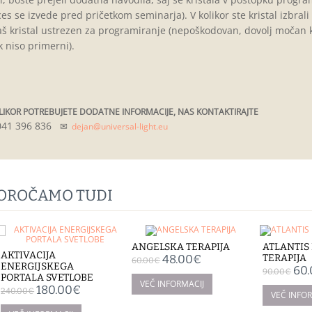
es se izvede pred pričetkom seminarja). V kolikor ste kristal izbrali 
aš kristal ustrezen za programiranje (nepoškodovan, dovolj močan k
k niso primerni).
LIKOR POTREBUJETE DODATNE INFORMACIJE, NAS KONTAKTIRAJTE
041 396 836
✉
dejan@universal-light.eu
POROČAMO TUDI
ANGELSKA TERAPIJA
ATLANTIS
AKTIVACIJA
48.00€
TERAPIJA
60.00€
ENERGIJSKEGA
60
90.00€
PORTALA SVETLOBE
180.00€
240.00€