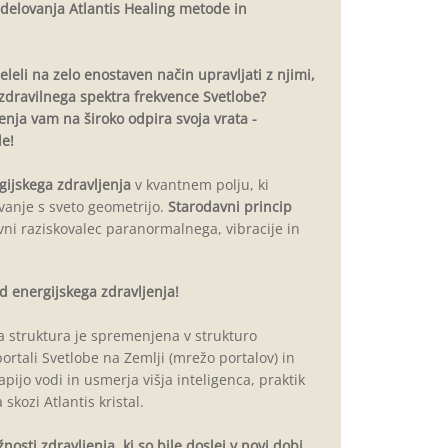
s delovanja Atlantis Healing metode in
želeli na zelo enostaven način upravljati z njimi,
 zdravilnega spektra frekvence Svetlobe?
nja vam na široko odpira svoja vrata -
de!
ijskega zdravljenja
v kvantnem polju, ki
evanje s sveto geometrijo.
Starodavni princip
ivni raziskovalec paranormalnega, vibracije in
d energijskega zdravljenja!
ka struktura je spremenjena v strukturo
ortali Svetlobe na Zemlji (mrežo portalov) in
apijo vodi in usmerja višja inteligenca, praktik
skozi Atlantis kristal.
osti zdravljenja, ki so bile doslej v novi dobi