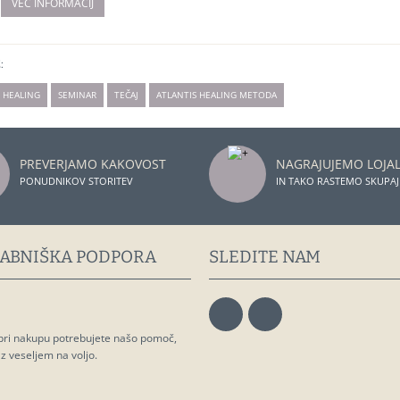
:
 HEALING
SEMINAR
TEČAJ
ATLANTIS HEALING METODA
PREVERJAMO KAKOVOST
NAGRAJUJEMO LOJA
PONUDNIKOV STORITEV
IN TAKO RASTEMO SKUPAJ
ABNIŠKA PODPORA
SLEDITE NAM
 pri nakupu potrebujete našo pomoč,
 veseljem na voljo.