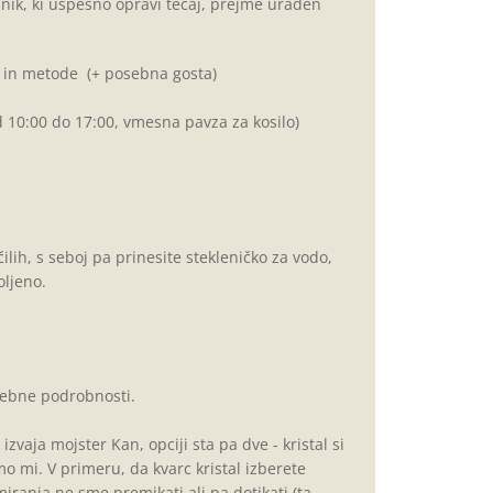
nik, ki uspešno opravi tečaj, prejme uraden
e in metode
(+ posebna gosta)
 10:00 do 17:00, vmesna pavza za kosilo)
ih, s seboj pa prinesite stekleničko za vodo,
oljeno.
trebne podrobnosti.
zvaja mojster Kan, opciji sta pa dve - kristal si
emo mi. V primeru, da kvarc kristal izberete
iranja ne sme premikati ali pa dotikati (ta