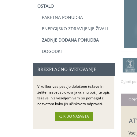
OSTALO
PAKETNA PONUDBA
ENERGIJSKO ZDRAVLJENJE ŽIVALI
ZADNJE DODANA PONUDBA
DOGODKI
BREZPLAČNO SVETOVANJE
Ogledi po
V kolikor vas pestijo določene težave in
želite nasvet strokovnjaka, mu pošljite opis
težave in z veseljem vam bo pomagal z
OPI
nasvetom kako jih učinkovito odpraviti.
AT
Vse 