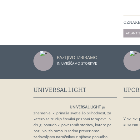
OZNAKE
ATLANTIS
PAZLJIVO IZBIRAMO
IN UVRŠČAMO STORITVE
UNIVERSAL LIGHT
UPOR
UNIVERSAL LIGHT
je
znamenje, ki prinaša svetlejšo prihodnost, za
V kolikor
katero se trudijo številni priznani terapevti in
smo vam z
drugi ponudniki povezanih storitev, katere pa
pazljivo izbiramo in redno preverjamo
zadovoljstvo naročnikov z njihovo ponudbo.