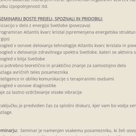
tku izpopolnjenosti itd.
SEMINARJU BOSTE PREJELI, SPOZNALI IN PRIDOBILI:
iciacijo v delo z energijo Svetlobe (povezava)
ogramiran Atlantis kvarc kristal (spremenjena energetska struktur
gijo)
ogled v osnove delovanja tehnologije Atlantis kvarc kristala in pov
ogled v delovanje zdravilnega spektra Svetlobe, kateri se aktivira sk
ogled v bitja Svetlobe
o potrebno teoretično in praktično znanje za samostojno delo
zlaga avričnih teles posameznika
teligenco in obliko komunikacije s terapiranimi osebami
ogled v osnove diagnostike
je za lastno vzdrževanje visoke vibracije
aključku je predviden čas za splošni diskurz, kjer vam bo vodja se
azlage.
eminarju:
Seminar je namenjen vsakemu posamezniku, ki želi osvoji