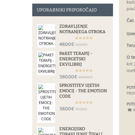
kada
povz
UPORABNIKI PRIPOROČAJO
Čas 
ZDRAVLJENJE
NOTRANJEGA OTROKA
Izve
48.00€
60.00€
Tera
PAKET TERAPIJ -
O te
ENERGETSKI
kot 
EKVILIBRIJ
oseb
380.00€
440.00€
SPROSTITEV UJETIH
POTR
EMOCIJ - THE EMOTION
PROS
CODE
POTR
38.00€
50.00€
☎
0
ENERGIJSKO
ZDRAVLJENJE ŽIVALI