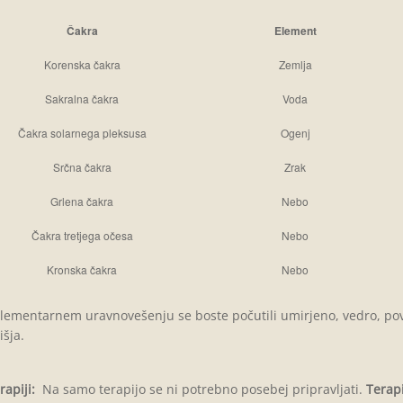
Čakra
Element
Korenska čakra
Zemlja
Sakralna
čakra
Voda
Čakra solarnega pleksusa
Ogenj
Srčna
čakra
Zrak
Grlena
čakra
Nebo
Čakra tretjega očesa
Nebo
Kronska čakra
Nebo
lementarnem uravnovešenju se boste počutili umirjeno, vedro, poviš
išja.
rapiji:
Na samo terapijo se ni potrebno posebej pripravljati.
Terapi