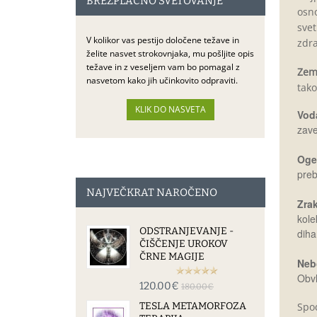
BREZPLAČNO SVETOVANJE
osno
svet
V kolikor vas pestijo določene težave in
zdra
želite nasvet strokovnjaka, mu pošljite opis
težave in z veseljem vam bo pomagal z
Zeml
nasvetom kako jih učinkovito odpraviti.
tako
Vod
zave
Ogen
preb
NAJVEČKRAT NAROČENO
Zra
kole
ODSTRANJEVANJE -
diha
ČIŠČENJE UROKOV
ČRNE MAGIJE
Neb
Obvl
120.00€
180.00€
TESLA METAMORFOZA
Spod