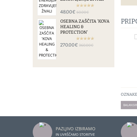
48.00€
60.00€
PRI
OSEBNA ZAŠČITA 'KOVA
HEALING &
PROTECTION'
270.00€
360.00€
OZNAKE
BALANSI
PAZLJIVO IZBIRAMO
IN UVRŠČAMO STORITVE