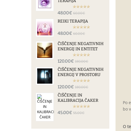
TERAPIJA
48.00€
60.00€
REIKI TERAPIJA
48.00€
60.00€
ČIŠČENJE NEGATIVNIH
ENERGIJ IN ENTITET
120.00€
180.00€
ČIŠČENJE NEGATIVNIH
ENERGIJ V PROSTORU
120.00€
180.00€
ČIŠČENJE IN
KALIBRACIJA ČAKER
Po e
bo v
45.00€
55.00€
O te