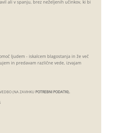
l ali v spanju, brez neželjenih učinkov, ki bi
pomoč ljudem - iskalcem blagostanja in že več
učujem in predavam različne vede, izvajam
ZVEDBO (NA ZAVIHKU
POTREBNI PODATKI
)
.
S