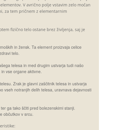
 elementov. V avrično polje vstavim zelo močan
jami, za tem pričnem z elementarnim
 fizično telo ostane brez življenja, saj je
moških in žensk. Ta element proizvaja celice
dravi telo.
 našega telesa in med drugim ustvarja tudi našo
in vse organe aktivne.
telesu. Zrak je glavni zaščitnik telesa in ustvarja
 po vseh notranjih delih telesa, uravnava dejavnosti
er ga tako ščiti pred bolezenskimi stanji.
je občutkov v srcu.
ristike: