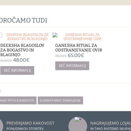
POROČAMO TUDI
DEEKSHA BLAGOSLOV
GANESHA RITUAL ZA
ZA BOGASTVO IN
ODSTRANJEVANJE OVIR
BLAGINJO
65.00€
85.00€
48.00€
60.00€
:
RANJE PETIH ELEMENTOV
ELEMENTARNO ZDRAVLJENJE
PREVERJAMO KAKOVOST
NAGRAJUJEMO LOJA
PONUDNIKOV STORITEV
IN TAKO RASTEMO SKUPAJ