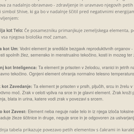
va za nadalnjo obravnavo - zdravljenje in uravnavo njegovih petih
i simbol Shive, ki ga bo v nadalnje ščitil pred negativnimi energi
vljenjem:
ja kot Telo:
Če posamezniku primanjkuje zemeljskega elementa, potem
 vsa njegova biološka moč zaman.
a kot Um
: Vodni element je središče bezgavk reproduktivnih organov - 
sti spolnih žlez, semensko in menstrualno tekočino, kosti in mozeg ter z
j kot Inteligenca:
Ta element je prisoten v želodcu, vranici in jetrih
avno tekočino. Ognjeni element ohranja normalno telesno temperaturo 
k kot Zavedanje:
Ta element je prisoten v prsih, pljučih, srcu in žrelu v 
ktivno moč. Zrak v celoti vpliva na srce in je glavni element. Zrak kroži
nja, blata in urina, katere vodi zrak v povezavi s srcem.
o kot Zavest:
Element neba neguje naše telo in iz njega izloča toksine t
aduje žleze ščitnice in druge, neguje srce in je odgovoren za ustvarjan
nja tabela prikazuje povezavo petih elementov s čakrami in karakte