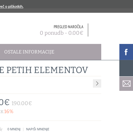
eč o piškotkih.
PREGLED NAROČILA
0 ponudb - 0.00€
OSTALE INFORMACIJE
E PETIH ELEMENTOV
00€
190.00€
16%
EK
|
0 MNENJ
NAPIŠI MNENJE