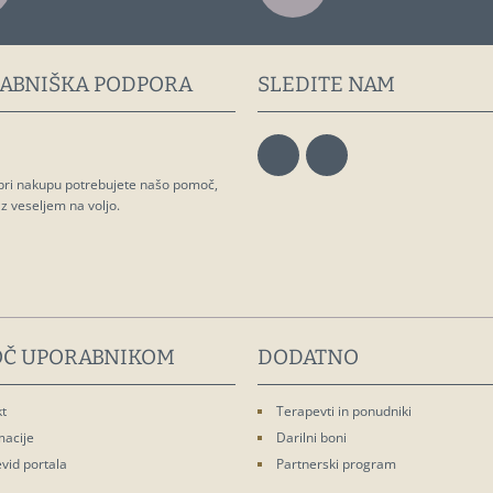
ABNIŠKA PODPORA
SLEDITE NAM
 pri nakupu potrebujete našo pomoč,
 veseljem na voljo.
Č UPORABNIKOM
DODATNO
t
Terapevti in ponudniki
macije
Darilni boni
vid portala
Partnerski program