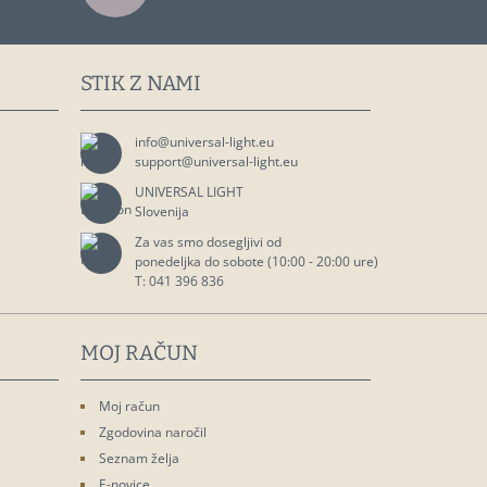
STIK Z NAMI
info@universal-light.eu
support@universal-light.eu
UNIVERSAL LIGHT
Slovenija
Za vas smo dosegljivi od

ponedeljka do sobote (10:00 - 20:00 ure)

T: 041 396 836
MOJ RAČUN
Moj račun
Zgodovina naročil
Seznam želja
E-novice