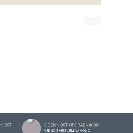
LNOST
ODZIVNOST UPORABNIKOM
VEDNO Z VESELJEM NA VOLJO