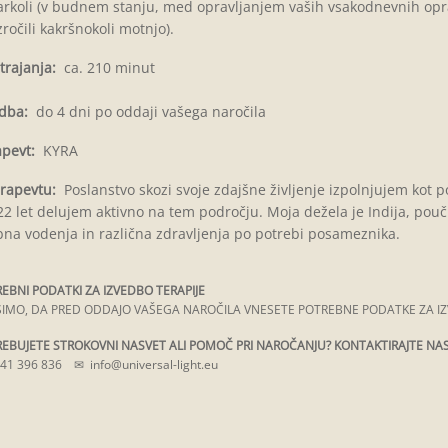
rkoli (v budnem stanju, med opravljanjem vaših vsakodnevnih opravi
ročili kakršnokoli motnjo).
trajanja:
ca. 210 minut
dba:
do 4 dni po oddaji vašega naročila
pevt:
KYRA
rapevtu:
Poslanstvo skozi svoje zdajšne življenje izpolnjujem kot 
22 let delujem aktivno na tem področju. Moja dežela je Indija, po
na vodenja in različna zdravljenja po potrebi posameznika.
EBNI PODATKI ZA IZVEDBO TERAPIJE
IMO, DA PRED ODDAJO VAŠEGA NAROČILA VNESETE POTREBNE PODATKE ZA I
EBUJETE STROKOVNI NASVET ALI POMOČ PRI NAROČANJU? KONTAKTIRAJTE NA
41 396 836
✉
info@universal-light.eu