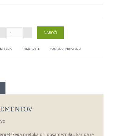
M ŽELJA
PRIMERJAJTE
POSREDUJ PRIJATELJU
ELEMENTOV
ive
rgetskega pretoka pri posamezniku, kar pa je