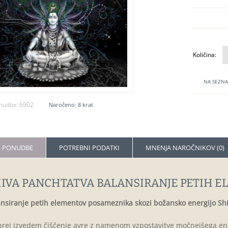
Količina:
NA SEZNA
6902
nudbe:
Naročeno: 8 krat
S PONUDBE
POTREBNI PODATKI
MNENJA NAROČNIKOV (0)
IVA PANCHTATVA BALANSIRANJE PETIH 
nsiranje petih elementov posameznika skozi božansko energijo Sh
rej izvedem čiščenje avre z namenom vzpostavitve močnejšega ene