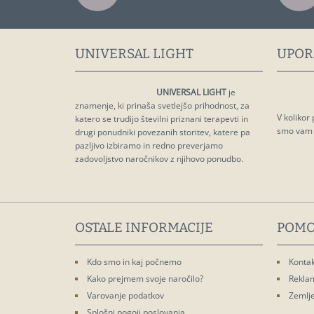
UNIVERSAL LIGHT
UPOR
UNIVERSAL LIGHT
je
znamenje, ki prinaša svetlejšo prihodnost, za
V kolikor
katero se trudijo številni priznani terapevti in
smo vam z
drugi ponudniki povezanih storitev, katere pa
pazljivo izbiramo in redno preverjamo
zadovoljstvo naročnikov z njihovo ponudbo.
OSTALE INFORMACIJE
POMO
Kdo smo in kaj počnemo
Kontak
Kako prejmem svoje naročilo?
Rekla
Varovanje podatkov
Zemlje
Splošni pogoji poslovanja