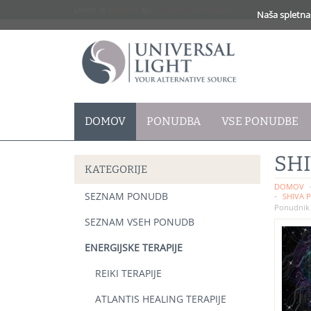
LAHKO SE
PRIJAVITE
ALI
USTVARITE NOV RAČUN
.
Naša spletna 
DOMOV
PONUDBA
VSE PONUDBE
SHI
KATEGORIJE
DOMOV
SEZNAM PONUDB
SHIVA 
Ponudnik 
SEZNAM VSEH PONUDB
ENERGIJSKE TERAPIJE
REIKI TERAPIJE
ATLANTIS HEALING TERAPIJE